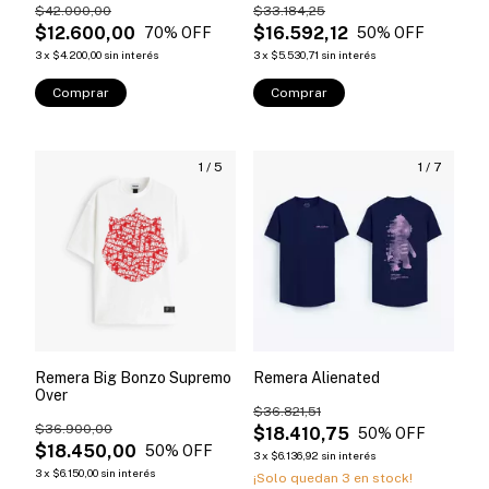
$42.000,00
$33.184,25
$12.600,00
$16.592,12
70
% OFF
50
% OFF
3
x
$4.200,00
sin interés
3
x
$5.530,71
sin interés
Comprar
Comprar
1
/
5
1
/
7
Remera Big Bonzo Supremo
Remera Alienated
Over
$36.821,51
$36.900,00
$18.410,75
50
% OFF
$18.450,00
50
% OFF
3
x
$6.136,92
sin interés
3
x
$6.150,00
sin interés
¡Solo quedan
3
en stock!