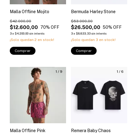
Malla Offline Mojito
Bermuda Harley Stone
$42.000,00
$53.000,00
$12.600,00
$26.500,00
70
% OFF
50
% OFF
3
x
$4.200,00
sin interés
3
x
$8.833,33
sin interés
¡Solo quedan
2
en stock!
¡Solo quedan
3
en stock!
Comprar
Comprar
1
/
9
1
/
6
Malla Offline Pink
Remera Baby Chaos