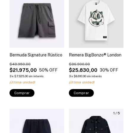
Bermuda Signature Rústico
Remera BigBonzo® London
$43.950,00
$36.900,00
$21.975,00
$25.830,00
50
% OFF
30
% OFF
3
x
$7.325,00
sin interés
3
x
$8.610,00
sin interés
¡Última unidad!
¡Última unidad!
Comprar
Comprar
1
/
5