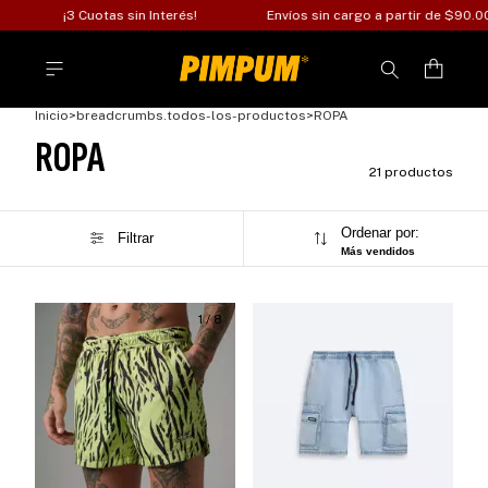
¡3 Cuotas sin Interés!
Envíos sin cargo a partir de $90.00
Inicio
>
breadcrumbs.todos-los-productos
>
ROPA
ROPA
21 productos
Ordenar por:
Filtrar
Más vendidos
1
/
8