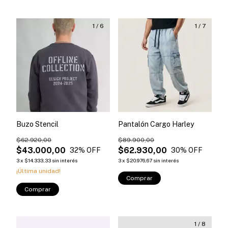
1
/
6
1
/
7
Buzo Stencil
Pantalón Cargo Harley
$62.920,00
$89.900,00
$43.000,00
$62.930,00
32
% OFF
30
% OFF
3
x
$14.333,33
sin interés
3
x
$20.976,67
sin interés
¡Última unidad!
Comprar
Comprar
1
/
8