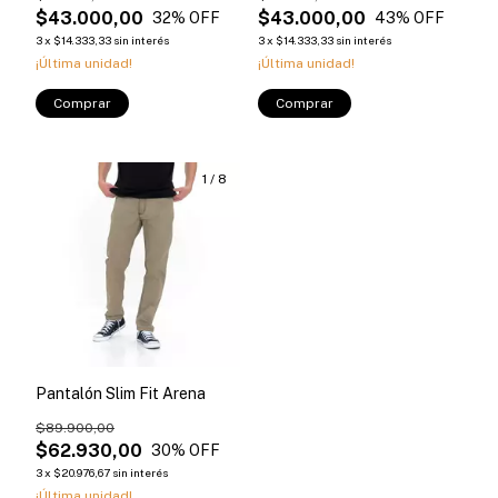
$43.000,00
$43.000,00
32
% OFF
43
% OFF
3
x
$14.333,33
sin interés
3
x
$14.333,33
sin interés
¡Última unidad!
¡Última unidad!
Comprar
Comprar
1
/
8
Pantalón Slim Fit Arena
$89.900,00
$62.930,00
30
% OFF
3
x
$20.976,67
sin interés
¡Última unidad!