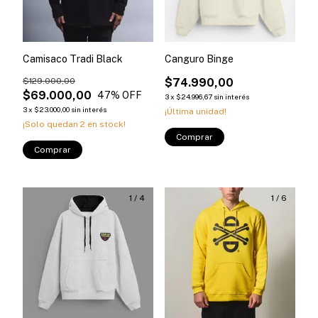
Camisaco Tradi Black
Canguro Binge
$129.000,00
$74.990,00
$69.000,00
47
% OFF
3
x
$24.996,67
sin interés
3
x
$23.000,00
sin interés
¡Última unidad!
¡Solo quedan
2
en stock!
Comprar
Comprar
1
/
4
1
/
6