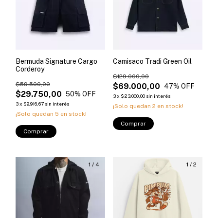
Bermuda Signature Cargo
Camisaco Tradi Green Oil
Corderoy
$129.000,00
$59.500,00
$69.000,00
47
% OFF
$29.750,00
50
% OFF
3
x
$23.000,00
sin interés
3
x
$9.916,67
sin interés
¡Solo quedan
2
en stock!
¡Solo quedan
5
en stock!
Comprar
Comprar
1
/
4
1
/
2