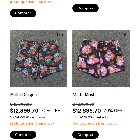
¡Solo quedan
3
en stock!
Comprar
Comprar
1
/
9
1
/
9
Malla Dragon
Malla Mush
$42.999,00
$42.999,00
$12.899,70
$12.899,70
70
% OFF
70
% OFF
3
x
$4.299,90
sin interés
3
x
$4.299,90
sin interés
¡Solo quedan
3
en stock!
¡Solo quedan
2
en stock!
Comprar
Comprar