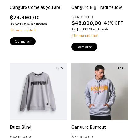
Canguro Come as you are
Canguro Big Tradi Yellow
$74.990,00
$74.990,00
$43.000,00
43
% OFF
3
x
$24.996,67
sin interés
3
x
$14.333,33
sin interés
¡Última unidad!
¡Última unidad!
Comprar
Comprar
1
/
6
1
/
5
Buzo Blind
Canguro Burnout
$62.920,00
$74.990,00