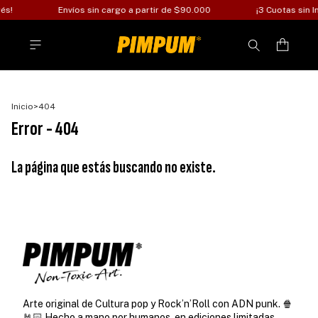
és!
Envíos sin cargo a partir de $90.000
¡3 Cuotas sin In
Inicio
>
404
Error - 404
La página que estás buscando no existe.
Arte original de Cultura pop y Rock’n’Roll con ADN punk. 🍿
🤘🏻 Hecho a mano por humanos, en ediciones limitadas.