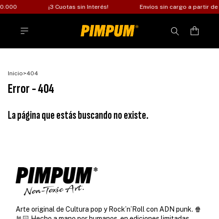
90.000
¡3 Cuotas sin Interés!
Envíos sin cargo a partir d
Inicio
>
404
Error - 404
La página que estás buscando no existe.
Arte original de Cultura pop y Rock’n’Roll con ADN punk. 🍿
🤘🏻 Hecho a mano por humanos, en ediciones limitadas.